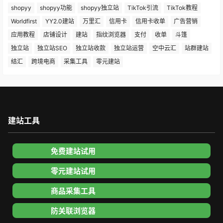
shopyy
shopyy功能
shopyy独立站
TikTok引流
TikTok教程
Worldfirst
YY2.0建站
万里汇
信用卡
信用卡收单
广告营销
应用教程
店铺设计
建站
指纹浏览器
支付
收单
斗篷
独立站
独立站SEO
独立站收款
独立站运营
空中云汇
站群建站
结汇
跨境电商
采集工具
零元建站
建站工具
免费建站试用
零元建站试用
商品采集工具
防关联浏览器