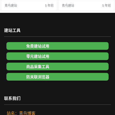
件可以在正常网站的购物车界面弹
以提高利润。做跨境这块的物流成
青鸟建站
5 年前
青鸟建站
5 年前
出结账地址表单窗口，非常方便买
本是非常高的，这点是做跨境人的
家轻松提交订单。并且针对不同国
共识，一个客人购买两件和一个客
家，插件也定期收集便利店、省/市/
人购买一件的利润差距是巨大的。
区等数据。 COD独立站商城多国结
虽然市面很多可以通过变体的方式
账教程： 1.安装代码 2.配置插件 添
实现加购多件的需求，但限制太
加cod国家 选择物流 Cod自动提交
多，产品是多变体的就不再适用。
建站工具
根据需要选择…
COD单页套装的应用就是为卖家提
高客…
免费建站试用
零元建站试用
商品采集工具
防关联浏览器
联系我们
站名：青鸟博客