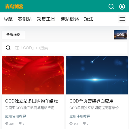
导航
案例站
采集工具
建站概述
玩法
全部标签
COD
COD独立站多国购物车结账
COD单页套装界面应用
东南亚COD独立站商城建站应用：
COD单页独立站如何提高客单价？
对于东南亚互联网不发达，在线支
COD单页跑的单品，会有这样的一
应用使用教程
应用使用教程
付不友好，互联网不够普及。为了
个情况，落地页是没有办法跳到别
最大化提高转化在中国台湾、新加
的产品页，也就无加购更多的产
235
0
243
0
坡、印尼、泰国等国家，使用本插
品，导致卖普货的客单价太低，难