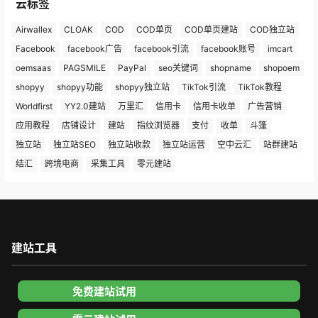
云标签
Airwallex
CLOAK
COD
COD单页
COD单页建站
COD独立站
Facebook
facebook广告
facebook引流
facebook账号
imcart
oemsaas
PAGSMILE
PayPal
seo关键词
shopname
shopoem
shopyy
shopyy功能
shopyy独立站
TikTok引流
TikTok教程
Worldfirst
YY2.0建站
万里汇
信用卡
信用卡收单
广告营销
应用教程
店铺设计
建站
指纹浏览器
支付
收单
斗篷
独立站
独立站SEO
独立站收款
独立站运营
空中云汇
站群建站
结汇
跨境电商
采集工具
零元建站
建站工具
免费建站试用