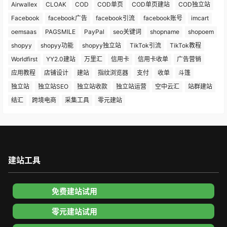
Airwallex
CLOAK
COD
COD单页
COD单页建站
COD独立站
Facebook
facebook广告
facebook引流
facebook账号
imcart
oemsaas
PAGSMILE
PayPal
seo关键词
shopname
shopoem
shopyy
shopyy功能
shopyy独立站
TikTok引流
TikTok教程
Worldfirst
YY2.0建站
万里汇
信用卡
信用卡收单
广告营销
应用教程
店铺设计
建站
指纹浏览器
支付
收单
斗篷
独立站
独立站SEO
独立站收款
独立站运营
空中云汇
站群建站
结汇
跨境电商
采集工具
零元建站
建站工具
免费建站试用
零元建站试用