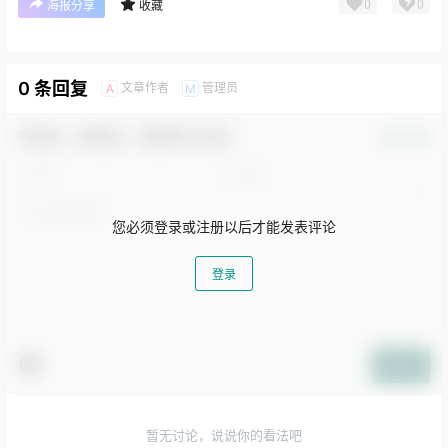
您必须登录或注册以后才能发表评论
登录
提交
暂无讨论，说说你的看法吧
云标签
Airwallex
CLOAK
COD
COD单页
COD单页建站
COD独立站
Facebook
facebook广告
facebook引流
facebook账号
imcart
oemsaas
PAGSMILE
PayPal
seo关键词
shopname
shopoem