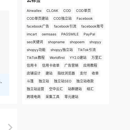
云标签
Airwallex
CLOAK
COD
COD单页
COD单页建站
COD独立站
Facebook
facebook广告
facebook引流
facebook账号
imcart
oemsaas
PAGSMILE
PayPal
seo关键词
shopname
shopoem
shopyy
shopyy功能
shopyy独立站
TikTok引流
TikTok教程
Worldfirst
YY2.0建站
万里汇
信用卡
信用卡收单
广告营销
应用教程
店铺设计
建站
指纹浏览器
支付
收单
集、
斗篷
独立站
独立站SEO
独立站收款
独立站运营
空中云汇
站群建站
结汇
跨境电商
采集工具
零元建站