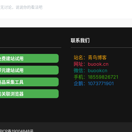
暂无讨论，说说你的看法吧
联系我们
站名：青鸟博客
免费建站试用
网址：buook.cn
零元建站试用
微信：buookcn
手机：18559826721
商品采集工具
企鹅：1073771901
防关联浏览器
闽ICP备19004848号