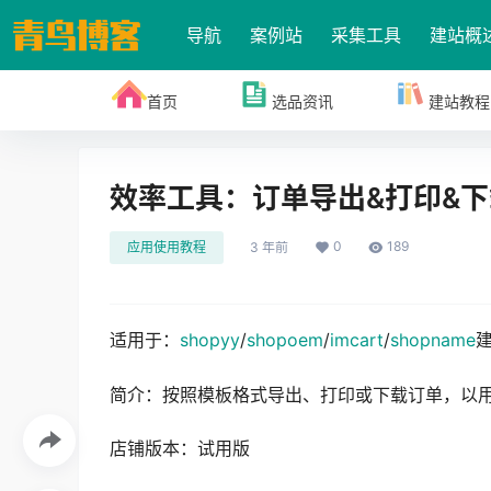
导航
案例站
采集工具
建站概
首页
选品资讯
建站教程
效率工具：订单导出&打印&下
0
189
应用使用教程
3 年前
适用于：
shopyy
/
shopoem
/
imcart
/
shopname
简介：按照模板格式导出、打印或下载订单，以
店铺版本：试用版