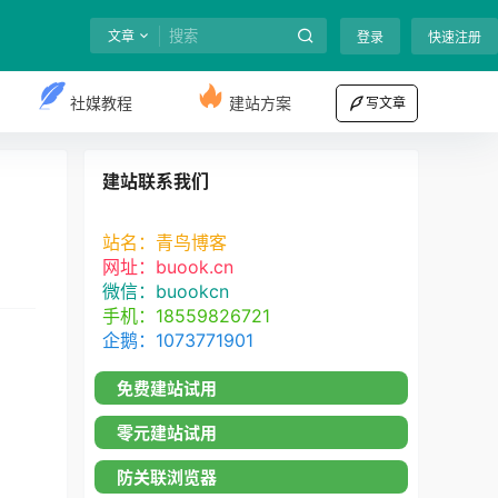
文章
登录
快速注册
社媒教程
建站方案
写文章
建站联系我们
站名：青鸟博客
网址：buook.cn
微信：buookcn
手机：18559826721
企鹅：1073771901
免费建站试用
零元建站试用
防关联浏览器