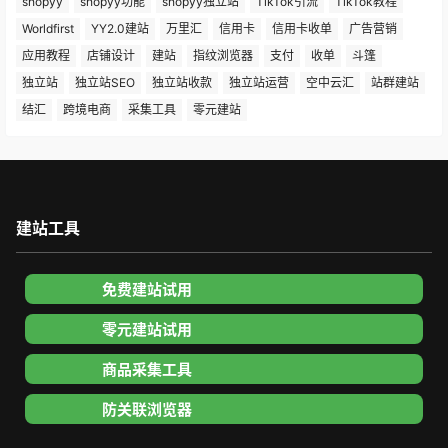
shopyy
shopyy功能
shopyy独立站
TikTok引流
TikTok教程
Worldfirst
YY2.0建站
万里汇
信用卡
信用卡收单
广告营销
应用教程
店铺设计
建站
指纹浏览器
支付
收单
斗篷
独立站
独立站SEO
独立站收款
独立站运营
空中云汇
站群建站
结汇
跨境电商
采集工具
零元建站
建站工具
免费建站试用
零元建站试用
商品采集工具
防关联浏览器