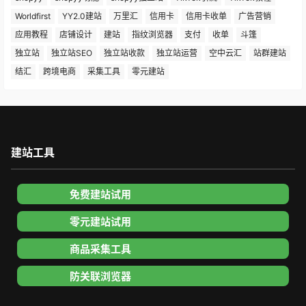
Worldfirst
YY2.0建站
万里汇
信用卡
信用卡收单
广告营销
应用教程
店铺设计
建站
指纹浏览器
支付
收单
斗篷
独立站
独立站SEO
独立站收款
独立站运营
空中云汇
站群建站
结汇
跨境电商
采集工具
零元建站
建站工具
免费建站试用
零元建站试用
商品采集工具
防关联浏览器