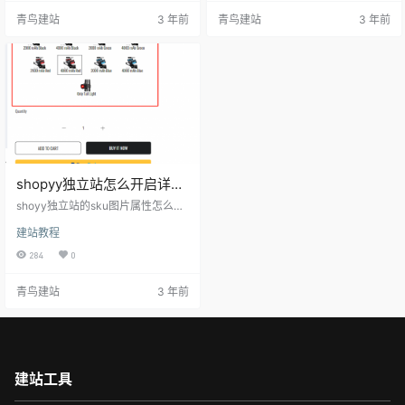
修--主题装修--装修 然后跳转到模
网站可以根据客人访问的ip地址自动
青鸟建站
3 年前
青鸟建站
3 年前
板装修页面，选择全局配置--商品-
切换货币，汇率自动更新。 没有添
-下拉找到商品SKU布局--选择居
加货币的国家ip访问网站，显示默认
左--发布 至此shpyy独立站商品属
货币。 店铺设置-->系统设置-->货
性SKU居左或是居中修改完成。
币管理，点击设置开启自动切换货
币。
shopyy独立站怎么开启详情
页SKU属性图片
shoyy独立站的sku图片属性怎么开
启，默认是没有开启的，表述为文
建站教程
字的形式 。 开启后的效果图： 在商
品上传阶段有个图片属性的设置要
284
0
注意统一规范，这样有利于后续的
网站管理。 这个产品我们能看到设
青鸟建站
3 年前
置属性为Color，开启图片属性教程
到网站后台-->店铺装修-->主题装
修-->装修-->全局配置-->商品-->
色卡 填写色卡位置填写Color 就可
以展示属性图片。…
建站工具