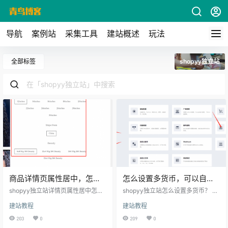
导航
案例站
采集工具
建站概述
玩法
全部标签
shopyy独立站
商品详情页属性居中，怎么
怎么设置多货币，可以自动
修改居左
根据国家切换货币吗
shopyy独立站详情页属性居中怎么
shopyy独立站怎么设置多货币？ 打
修改居左对齐？ 关于商品的设置基
开shopyy网站后台，店铺设置-->
建站教程
建站教程
本都是在模板装修中设置，大家有
系统设置-->货币管理 点击新键方
关商品修改的都可以到模板装修商
案，添加需要的国家货币。 可以自
203
0
209
0
品模块找找。 设置教程-->店铺装
动根据国家切换货币吗？ 可以的，