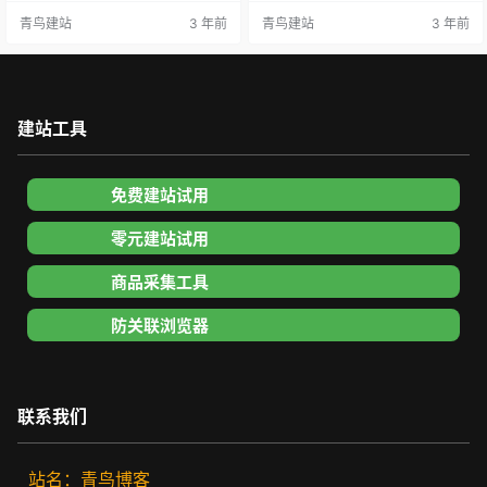
O呢？ 白帽优化是什么意思 白帽SE
单，转化目标流量，想要获得精准
青鸟建站
3 年前
青鸟建站
3 年前
O的优化是指合规的SEO操作，完全
流量，想要有更多的收录排名，分
符合搜索引擎的规则和优化方式。
为最主要的三步。 一、页面收录 对
我们都知道搜引擎有很多的规则，
于一个新站最基础的就是页面收，
但规则并不是非常的清晰明确，在
想要有好的关键词收录，就要去挖
有些存在较为模糊的界限，如果是
掘关键词，然后再把关键词布局到
黑帽SEO那他们就会去研究这些界
网站里，首页，分类，产品以及相
建站工具
限找漏洞，然后…
关页等，当内容更新上，就是收录
的…
免费建站试用
零元建站试用
商品采集工具
防关联浏览器
联系我们
站名：青鸟博客