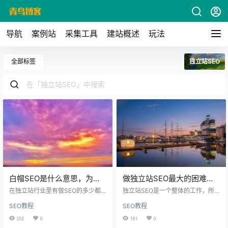
导航
案例站
采集工具
建站概述
玩法
全部标签
独立站SEO
白帽SEO是什么意思，为什
做独立站SEO最大的困难是
么提倡独立站做白帽SEO
什么
在独立站行业里有做SEO的多少都
独立站SEO是一个整体的工作，所
有听过白帽SEO和黑帽SEO，对于
有的工作都是紧密链接在一起的，
SEO教程
SEO教程
新手朋友，可能对白帽优化概念不
现在比较有商业价值的关键词想要
是很了解，那具体的白帽SEO是什
获得不错的排名其难度是很大的。
252
0
181
0
么意思，为啥提倡独立站做白帽SE
独立站做SEO最终的目的是获得订